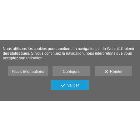
Nous utilisons les cookies pour améliorer la navigation sur le Web et d'obtenir
des statistiques. Si vous continuez la navigation, nous interprétons que vous
acceptez son utilisation. .
Plus d'informations
Configuré
Rejeter
Valider