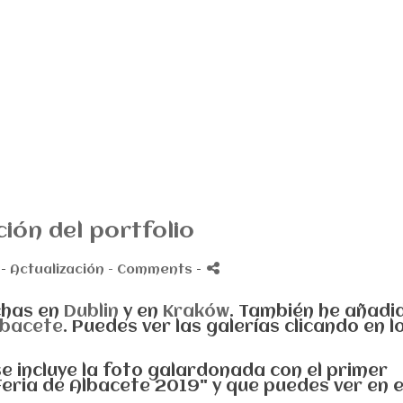
ción del portfolio
 -
Actualización
- Comments
-
chas en
Dublin
y en
Kraków
. También he añadi
lbacete
. Puedes ver las galerías clicando en l
se incluye la foto galardonada con el primer
Feria de Albacete 2019" y que puedes ver en 